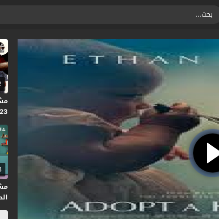
2
023
3
مش
الحلق