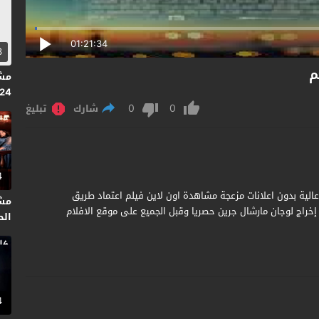
01:21:34
3
2024 
0
0
شارك
تبليغ
4
Adopt A Highway 201 مترجم جودة عالية بدون اعلانات مزعجة مشاهدة اون لاين فيلم اعتماد طريق
مشا
لي موشن من إخراج لوجان مارشال جرين حصريا وقبل الجميع على موقع الافلام
الحلقة 3
4